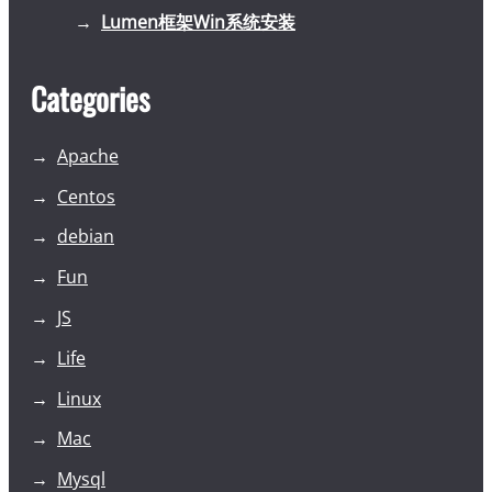
Lumen框架Win系统安装
Categories
Apache
Centos
debian
Fun
JS
Life
Linux
Mac
Mysql