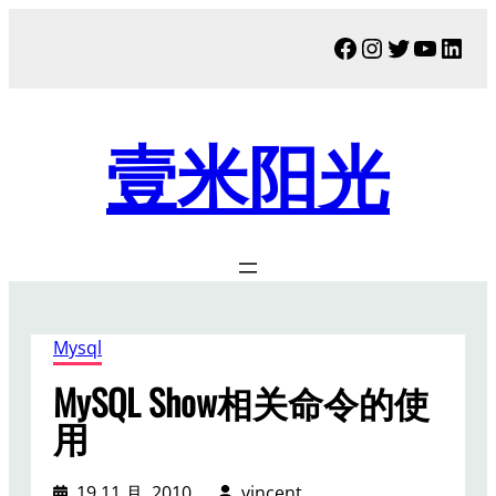
跳
Facebook
Instagram
Twitter
YouTu
Link
至
内
容
壹米阳光
Mysql
MySQL Show相关命令的使
用
19 11 月, 2010
vincent