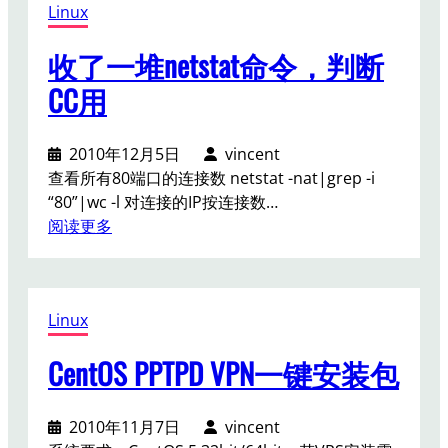
Linux
t
于
o
上
收了一堆netstat命令，判断
s
网
y
代
CC用
u
理
m
2010年12月5日
vincent
安
查看所有80端口的连接数 netstat -nat|grep -i
装
“80”|wc -l 对连接的IP按连接数…
a
：
阅读更多
p
收
a
了
c
一
h
Linux
堆
e
n
+
CentOS PPTPD VPN一键安装包
e
p
t
h
s
p
2010年11月7日
vincent
t
+