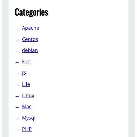
Categories
Apache
Centos
debian
Fun
JS
Life
Linux
Mac
Mysql
PHP