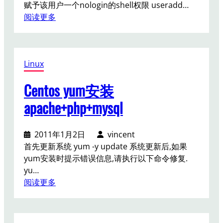
赋予该用户一个nologin的shell权限 useradd…
h
：
阅读更多
t
v
t
p
p
s
d
Linux
开
m
设
y
Centos yum安装
最
s
低
q
apache+php+mysql
权
l
限
d
2011年1月2日
vincent
的
p
首先更新系统 yum -y update 系统更新后,如果
s
h
yum安装时提示错误信息,请执行以下命令修复.
s
p
yu…
h
：
阅读更多
帐
C
号
e
，
n
用