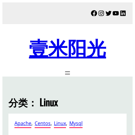
跳
Facebook
Instagram
Twitter
YouTu
Link
至
内
容
壹米阳光
分类：
Linux
Apache
, 
Centos
, 
Linux
, 
Mysql