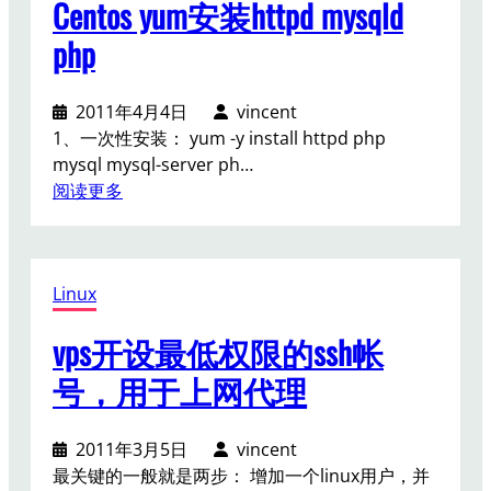
Centos yum安装httpd mysqld
php
2011年4月4日
vincent
1、一次性安装： yum -y install httpd php
mysql mysql-server ph…
：
阅读更多
C
e
n
Linux
t
o
vps开设最低权限的ssh帐
s
y
号，用于上网代理
u
m
2011年3月5日
vincent
安
最关键的一般就是两步： 增加一个linux用户，并
装