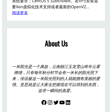
系统要求：CentOS 5 32bit/64bit。若VPS安装需
a
m
要Xen虚拟化技术支持或者最新的OpenVZ…
t
y
：
阅读更多
命
s
C
令
q
e
，
l
n
判
t
断
About Us
O
C
S
C
P
用
P
T
一米阳光是一个典故，云南丽江玉龙雪山终年云雾
P
缭绕，只有每年秋分时节会有一米长的阳光照下
D
来，传说被这一米阳光照到的人就能拥有美丽的爱
V
情。意思就是让大家去把握现在可以得到的东西，
P
追求一瞬间的真爱。
N
Facebook
Instagram
Twitter
YouTube
LinkedIn
一
键