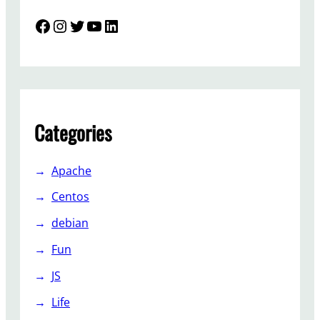
Facebook
Instagram
Twitter
YouTube
LinkedIn
Categories
Apache
Centos
debian
Fun
JS
Life