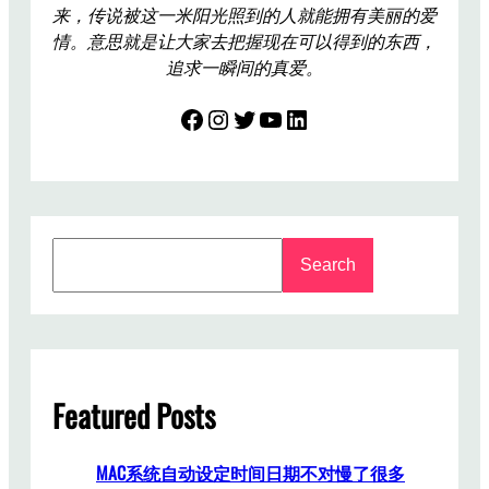
a
来，传说被这一米阳光照到的人就能拥有美丽的爱
t
情。意思就是让大家去把握现在可以得到的东西，
s
追求一瞬间的真爱。
s
Facebook
Instagram
Twitter
YouTube
LinkedIn
o
l
o
3
蓝
S
牙
Search
e
耳
a
机
r
驱
c
动
h
Featured Posts
MAC系统自动设定时间日期不对慢了很多