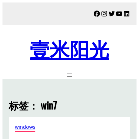
跳
Facebook
Instagram
Twitter
YouTu
Link
至
内
容
壹米阳光
标签：
win7
windows