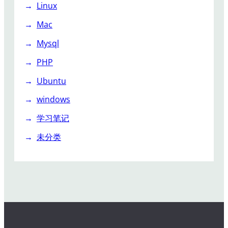
Linux
Mac
Mysql
PHP
Ubuntu
windows
学习笔记
未分类