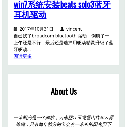
win7系统安装beats solo3蓝牙
耳机驱动
2017年10月31日
vincent
自己找了broadcom bluetooth 驱动，倒腾了一
上午还是不行，最后还是选择用驱动精灵升级了蓝
牙驱动…
：
阅读更多
w
i
n
7
About Us
系
统
安
装
b
一米阳光是一个典故，云南丽江玉龙雪山终年云雾
e
缭绕，只有每年秋分时节会有一米长的阳光照下