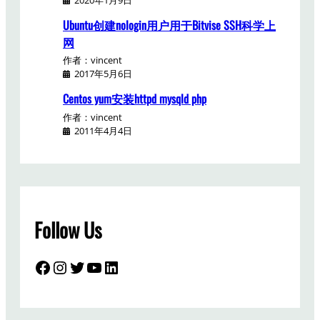
Ubuntu创建nologin用户用于Bitvise SSH科学上
网
作者：vincent
2017年5月6日
Centos yum安装httpd mysqld php
作者：vincent
2011年4月4日
Follow Us
Facebook
Instagram
Twitter
YouTube
LinkedIn