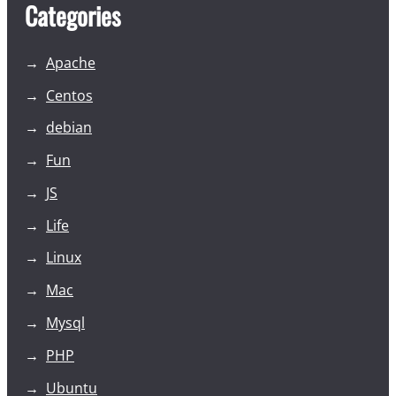
Categories
Apache
Centos
debian
Fun
JS
Life
Linux
Mac
Mysql
PHP
Ubuntu