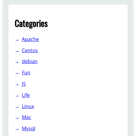
Categories
Apache
Centos
debian
Fun
JS
Life
Linux
Mac
Mysql