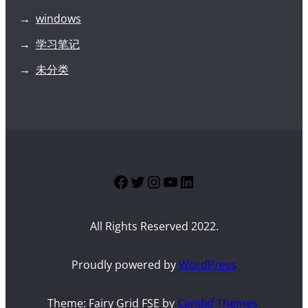
windows
学习笔记
未分类
Facebook
Twitter
Instagram
YouTube
LinkedIn
All Rights Reserved 2022.
Proudly powered by
WordPress
Theme: Fairy Grid FSE by
Candid Themes.