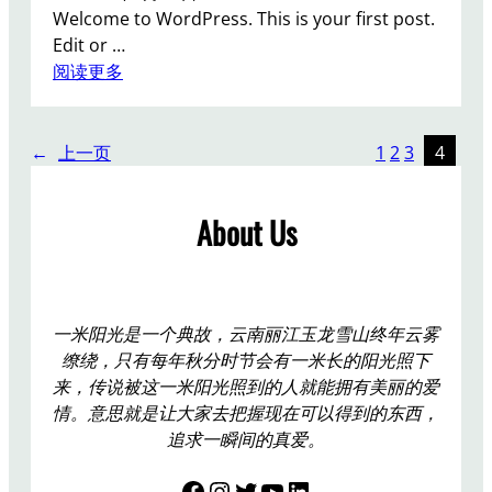
Welcome to WordPress. This is your first post.
Edit or …
：
阅读更多
H
e
l
←
上一页
1
2
3
4
l
o
About Us
w
o
r
l
d
一米阳光是一个典故，云南丽江玉龙雪山终年云雾
!
缭绕，只有每年秋分时节会有一米长的阳光照下
来，传说被这一米阳光照到的人就能拥有美丽的爱
情。意思就是让大家去把握现在可以得到的东西，
追求一瞬间的真爱。
Facebook
Instagram
Twitter
YouTube
LinkedIn