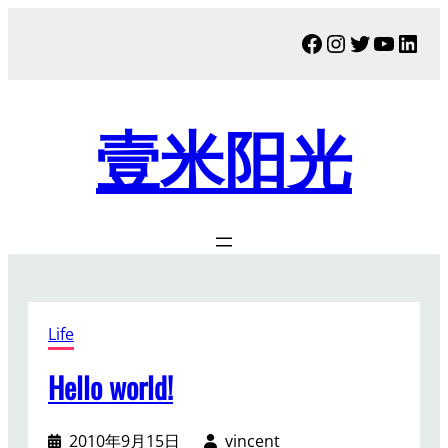
跳
Facebook
Instagram
Twitter
YouTu
Link
至
内
容
壹米阳光
Life
Hello world!
2010年9月15日
vincent